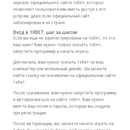
зеркало официального сайта 1хбет, которое
позволяет пользователям иметь доступ к его
услугам, даже если официальный сайт
заблокирован в их стране.
Вход в 1XBET: шаг за шагом
Если вы еще не зарегистрированы на 1хбет, то это
ваш шанс! Вам нужно только скачать 1хбет,
запустить программу и начать играть.
Для начала, вам нужно скачать 1хбет на ваш
компьютер или мобильный девайс. Вы можете
найти ссылку на скачивание на официальном сайте
1хбет.
После скачивания, вам нужно запустить программу
и авторизоваться на сайте 1хбет. Вам нужно
ввести ваш логин и пароль, которые вы создали
при регистрации.
После авторизации, вы сможете начать играть на