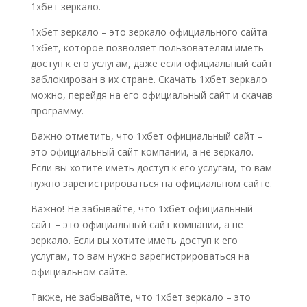
1хбет зеркало.
1хбет зеркало – это зеркало официального сайта
1хбет, которое позволяет пользователям иметь
доступ к его услугам, даже если официальный сайт
заблокирован в их стране. Скачать 1хбет зеркало
можно, перейдя на его официальный сайт и скачав
программу.
Важно отметить, что 1хбет официальный сайт –
это официальный сайт компании, а не зеркало.
Если вы хотите иметь доступ к его услугам, то вам
нужно зарегистрироваться на официальном сайте.
Важно! Не забывайте, что 1хбет официальный
сайт – это официальный сайт компании, а не
зеркало. Если вы хотите иметь доступ к его
услугам, то вам нужно зарегистрироваться на
официальном сайте.
Также, не забывайте, что 1хбет зеркало – это