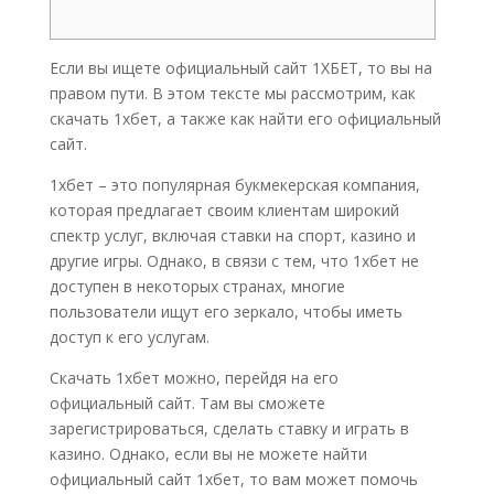
Если вы ищете официальный сайт 1ХБЕТ, то вы на
правом пути. В этом тексте мы рассмотрим, как
скачать 1хбет, а также как найти его официальный
сайт.
1хбет – это популярная букмекерская компания,
которая предлагает своим клиентам широкий
спектр услуг, включая ставки на спорт, казино и
другие игры. Однако, в связи с тем, что 1хбет не
доступен в некоторых странах, многие
пользователи ищут его зеркало, чтобы иметь
доступ к его услугам.
Скачать 1хбет можно, перейдя на его
официальный сайт. Там вы сможете
зарегистрироваться, сделать ставку и играть в
казино. Однако, если вы не можете найти
официальный сайт 1хбет, то вам может помочь