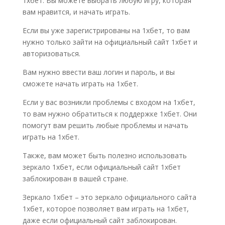
1хбет. Вы можете выбрать любую игру, которая
вам нравится, и начать играть.
Если вы уже зарегистрированы на 1хбет, то вам
нужно только зайти на официальный сайт 1хбет и
авторизоваться.
Вам нужно ввести ваш логин и пароль, и вы
сможете начать играть на 1хбет.
Если у вас возникли проблемы с входом на 1хбет,
то вам нужно обратиться к поддержке 1хбет. Они
помогут вам решить любые проблемы и начать
играть на 1хбет.
Также, вам может быть полезно использовать
зеркало 1хбет, если официальный сайт 1хбет
заблокирован в вашей стране.
Зеркало 1хбет – это зеркало официального сайта
1хбет, которое позволяет вам играть на 1хбет,
даже если официальный сайт заблокирован.