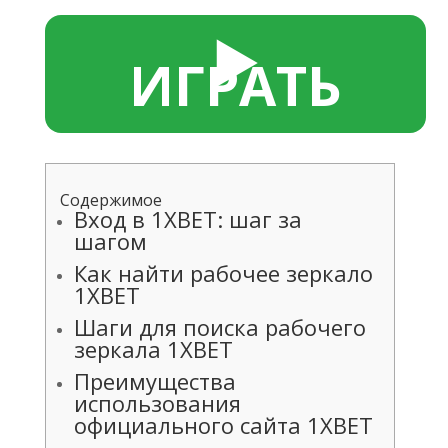
▶️
ИГРАТЬ
Содержимое
Вход в 1XBET: шаг за
шагом
Как найти рабочее зеркало
1XBET
Шаги для поиска рабочего
зеркала 1XBET
Преимущества
использования
официального сайта 1XBET