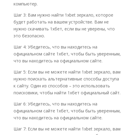
компьютер.
Шаг 3: Вам нужно найти 1xbet зеркало, которое
будет работать на вашем устройстве. Вам не
нужно скачивать 1хбет, если вы не уверены, что
это безопасно.
Шаг 4: Убедитесь, что вы находитесь на
официальном сайте 1хбет, чтобы быть уверенным,
что вы находитесь на официальном сайте.
Шаг 5: Если вы не можете найти 1xbet зеркало, вам
нужно поискать альтернативные способы доступа
к сайту. Один из способов – это использовать
поисковики, чтобы найти 1хбет официальный сайт.
Шаг 6: Убедитесь, что вы находитесь на
официальном сайте 1хбет, чтобы быть уверенным,
что вы находитесь на официальном сайте.
Шаг 7: Если вы не можете найти 1xbet зеркало, вам