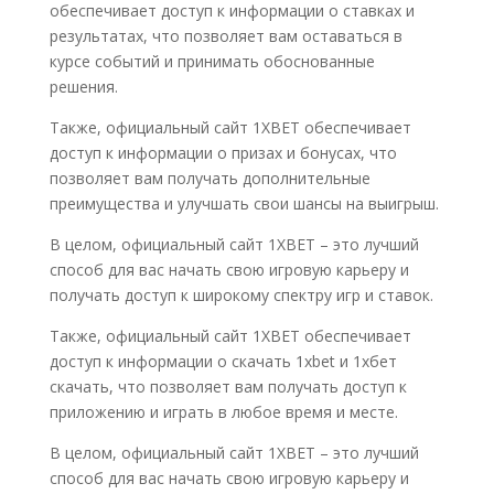
обеспечивает доступ к информации о ставках и
результатах, что позволяет вам оставаться в
курсе событий и принимать обоснованные
решения.
Также, официальный сайт 1XBET обеспечивает
доступ к информации о призах и бонусах, что
позволяет вам получать дополнительные
преимущества и улучшать свои шансы на выигрыш.
В целом, официальный сайт 1XBET – это лучший
способ для вас начать свою игровую карьеру и
получать доступ к широкому спектру игр и ставок.
Также, официальный сайт 1XBET обеспечивает
доступ к информации о скачать 1xbet и 1хбет
скачать, что позволяет вам получать доступ к
приложению и играть в любое время и месте.
В целом, официальный сайт 1XBET – это лучший
способ для вас начать свою игровую карьеру и